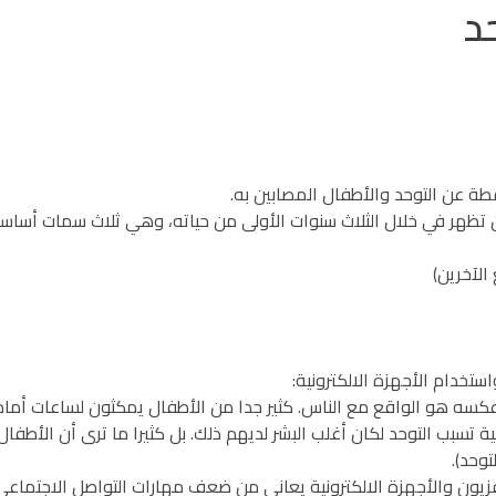
د
طة عن التوحد والأطفال المصابين به.
ن تظهر في خلال الثلاث سنوات الأولى من حياته، وهي ثلاث سمات أساسي
عكسه هو الواقع مع الناس. كثير جدا من الأطفال يمكثون لساعات أمام ا
نية تسبب التوحد لكان أغلب البشر لديهم ذلك. بل كثيرا ما ترى أن الأطف
توحد).
ون والأجهزة الالكترونية يعاني من ضعف مهارات التواصل الاجتماعي ا