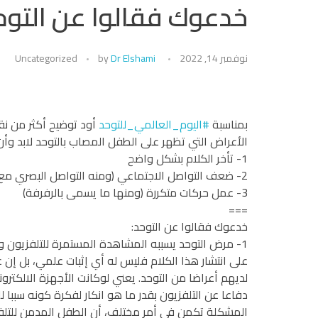
خدعوك فقالوا عن التوح
نوفمبر 14, 2022
Dr Elshami
by
Uncategorized
بمناسبة
#اليوم_العالمي_للتوحد
أود توضيح أكثر من نق
الأعراض التي تظهر على الطفل المصاب بالتوحد لابد وأ
1- تأخر الكلام بشكل واضح
2- ضعف التواصل الاجتماعي (ومنه التواصل البصري مع الآخرين)
3- عمل حركات متكررة (ومنها ما يسمى بالرفرفة)
===
خدعوك فقالوا عن التوحد:
1- مرض التوحد يسببه المشاهدة المستمرة للتلفزيون واستخدام الأجهزة الالكترونية:
على انتشار هذا الكلام فليس له أي إثبات علمي، بل إن 
لديهم أعراضا من التوحد. يعني لوكانت الأجهزة الالكترو
دفاعا عن التلفزيون بقدر ما هو انكار لفكرة كونه سببا لل
المشكلة تكمن في أمر مختلف، أن الطفل المدمن للتلفزي